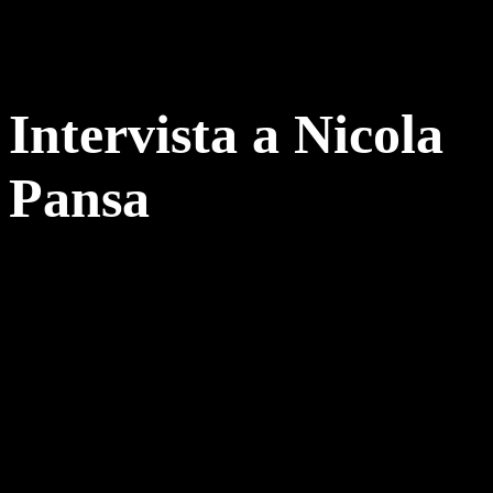
Intervista a Nicola
Pansa
Nel cuore di Amalfi, in un luogo dal fascino indiscutibile, si trova il
locale storico della famiglia Pansa. Una realtà familiare attiva dal
lontano 1830, dove da cinque generazioni si tramanda il culto della
tradizione amalfitana. Oggi al timone ci sono i fratelli Nicola,
Andrea e Marilla Pansa, che portano avanti una delle realtà più
prestigiose e felici dello scenario gastronomico campano.