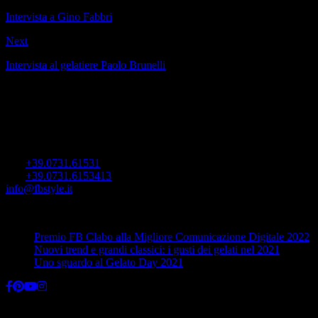
Intervista a Gino Fabbri
Next
Intervista al gelatiere Paolo Brunelli
FB Showcases
Viale dell’Industria 15
60035 Jesi (AN) Italy
Tel.
+39.0731.61531
Fax
+39.0731.6153413
info@fbstyle.it
Ultime dal blog
Premio FB Clabo alla Migliore Comunicazione Digitale 2022
Nuovi trend e grandi classici: i gusti dei gelati nel 2021
Uno sguardo al Gelato Day 2021
FB Showcases is a brand Clabo Group © 2020 || All rights