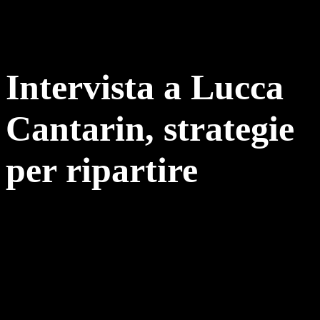
Intervista a Lucca
Cantarin, strategie
per ripartire
Che lo si possa collocare di diritto nel gotha della pasticceria
italiana lo dice il suo curriculum, costellato da tappe importanti. È
stato responsabile della pasticceria a Le Calandre, il ristorante
tristellato della famiglia Alajmo. Poi è arrivata l’esperienza
spagnola da Paco Torreblanca, pasticcere dalla fama planetaria.
Quindi i passaggi in Francia alla Maison Baud e nella più vicina
Padova, alla corte del campione del mondo di pasticceria Luigi
Biasetto. A tutto ciò si aggiunge la tradizione nell’arte dolciaria