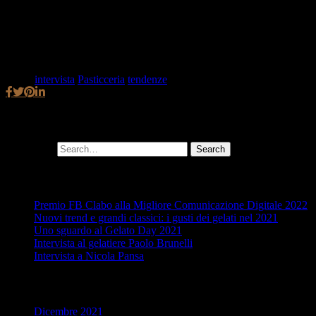
ripeto, è non stare fermi e subire la situazione. Sono convinto che se
riusciremo a superare questa sfida cogliendone degli insegnamenti
positivi, ne usciremo avendo fatto dei grandi passi avanti utili per il
futuro.
Tags:
intervista
,
Pasticceria
,
tendenze
Cerca
Search for:
Ultimi post
Premio FB Clabo alla Migliore Comunicazione Digitale 2022
Nuovi trend e grandi classici: i gusti dei gelati nel 2021
Uno sguardo al Gelato Day 2021
Intervista al gelatiere Paolo Brunelli
Intervista a Nicola Pansa
Archivio articoli
Dicembre 2021