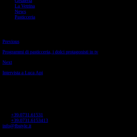
Gelateria
La Vetrina
News
Pasticceria
Previous
Programmi di pasticceria, i dolci protagonisti in tv
Next
Intervista a Luca Api
FB Showcases
Viale dell’Industria 15
60035 Jesi (AN) Italy
Tel.
+39.0731.61531
Fax
+39.0731.6153413
info@fbstyle.it
Ultime dal blog