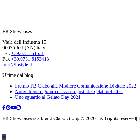
FB Showcases
Viale dell’Industria 15
60035 Jesi (AN) Italy
Tel.
+39.0731.61531
Fax
+39.0731.6153413
info@fbstyle.it
Ultime dal blog
Premio FB Clabo alla Migliore Comunicazione Digitale 2022
Nuovi trend e grandi classici: i gusti dei gelati nel 2021
Uno sguardo al Gelato Day 2021
FB Showcases is a brand Clabo Group © 2020 || All rights reserved|